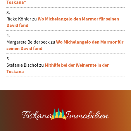
Toskana“
Wo Michelangelo den Marmor für seinen
Rieke Köhler
zu
David fand
Wo Michelangelo den Marmor für
Margarete Beiderbeck
zu
seinen David fand
Mithilfe bei der Weinernte in der
Stefanie Bischof
zu
Toskana
Footer