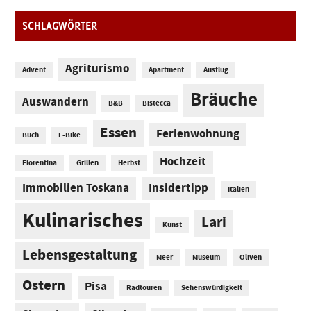
SCHLAGWÖRTER
Agriturismo
Advent
Apartment
Ausflug
Bräuche
Auswandern
B&B
Bistecca
Essen
Ferienwohnung
Buch
E-Bike
Hochzeit
Fiorentina
Grillen
Herbst
Immobilien Toskana
Insidertipp
Italien
Kulinarisches
Lari
Kunst
Lebensgestaltung
Meer
Museum
Oliven
Ostern
Pisa
Radtouren
Sehenswürdigkeit