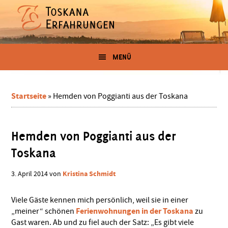
Zum
Skip
Zur
Zur
Inhalt
to
Seitenspalte
Fußzeile
springen
secondary
springen
springen
Erfahrungen
menu
Der
Blog
MENÜ
in
für
Toskana-
Urlauber
der
und
Startseite
»
Hemden von Poggianti aus der Toskana
-
Toskana
Auswanderer
Hemden von Poggianti aus der
von
Toskana
Kristina
Kristina Schmidt
3. April 2014
von
Schmidt
Viele Gäste kennen mich persönlich, weil sie in einer
Ferienwohnungen in der Toskana
„meiner“ schönen
zu
Gast waren. Ab und zu fiel auch der Satz: „Es gibt viele