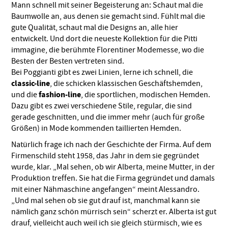
Mann schnell mit seiner Begeisterung an: Schaut mal die
Baumwolle an, aus denen sie gemacht sind. Fühlt mal die
gute Qualität, schaut mal die Designs an, alle hier
entwickelt. Und dort die neueste Kollektion für die Pitti
immagine, die berühmte Florentiner Modemesse, wo die
Besten der Besten vertreten sind.
Bei Poggianti gibt es zwei Linien, lerne ich schnell, die
classic-line
, die schicken klassischen Geschäftshemden,
fashion-line
und die
, die sportlichen, modischen Hemden.
Dazu gibt es zwei verschiedene Stile, regular, die sind
gerade geschnitten, und die immer mehr (auch für große
Größen) in Mode kommenden taillierten Hemden.
Natürlich frage ich nach der Geschichte der Firma. Auf dem
Firmenschild steht 1958, das Jahr in dem sie gegründet
wurde, klar. „Mal sehen, ob wir Alberta, meine Mutter, in der
Produktion treffen. Sie hat die Firma gegründet und damals
mit einer Nähmaschine angefangen“ meint Alessandro.
„Und mal sehen ob sie gut drauf ist, manchmal kann sie
nämlich ganz schön mürrisch sein“ scherzt er. Alberta ist gut
drauf, vielleicht auch weil ich sie gleich stürmisch, wie es