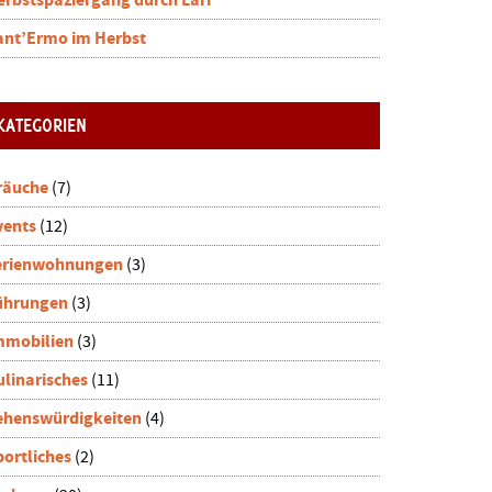
erbstspaziergang durch Lari
ant’Ermo im Herbst
KATEGORIEN
räuche
(7)
vents
(12)
erienwohnungen
(3)
ührungen
(3)
mmobilien
(3)
ulinarisches
(11)
ehenswürdigkeiten
(4)
portliches
(2)