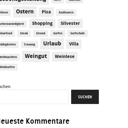
Meer
Museum
Ostern
Pisa
Oliven
Radtouren
Shopping
Silvester
Sehenswürdigkeit
Slowfood
Steak
Strand
Surfen
Surfschule
Urlaub
Villa
Süßigkeiten
Trauung
Weingut
Weinlese
Weihnachten
Windsurfen
uchen
SUCHEN
Neueste Kommentare