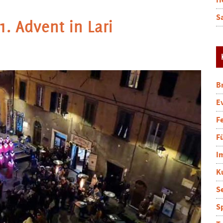
H
S
. Advent in Lari
B
E
F
F
I
K
S
S