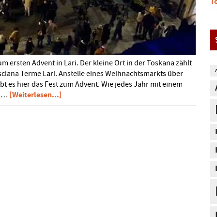
T
m ersten Advent in Lari. Der kleine Ort in der Toskana zählt
ciana Terme Lari. Anstelle eines Weihnachtsmarkts über
bt es hier das Fest zum Advent. Wie jedes Jahr mit einem
ÜberWeihnachtszauber
[Weiterlesen...]
e …
zum
1.
Advent
in
Lari