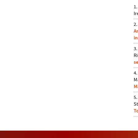
I
A
i
R
s
M
M
St
T