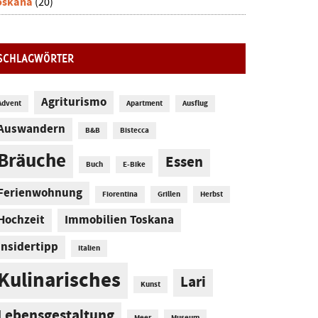
oskana
(20)
SCHLAGWÖRTER
Agriturismo
Advent
Apartment
Ausflug
Auswandern
B&B
Bistecca
Bräuche
Essen
Buch
E-Bike
Ferienwohnung
Fiorentina
Grillen
Herbst
Hochzeit
Immobilien Toskana
Insidertipp
Italien
Kulinarisches
Lari
Kunst
Lebensgestaltung