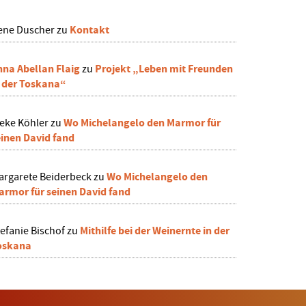
Kontakt
rene Duscher
zu
nna Abellan Flaig
Projekt „Leben mit Freunden
zu
n der Toskana“
Wo Michelangelo den Marmor für
ieke Köhler
zu
einen David fand
Wo Michelangelo den
argarete Beiderbeck
zu
armor für seinen David fand
Mithilfe bei der Weinernte in der
efanie Bischof
zu
oskana