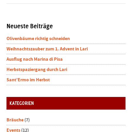
Fiorentina
–
das
italienische
Seitenspalte
Neueste Beiträge
T-
Bone-
Olivenbäume richtig schneiden
Steak
Weihnachtszauber zum 1. Advent in Lari
Ausflug nach Marina di Pisa
Herbstspaziergang durch Lari
Sant’Ermo im Herbst
KATEGORIEN
Bräuche
(7)
Events
(12)