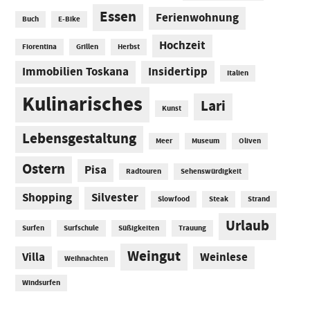
Essen
Ferienwohnung
Buch
E-Bike
Hochzeit
Fiorentina
Grillen
Herbst
Immobilien Toskana
Insidertipp
Italien
Kulinarisches
Lari
Kunst
Lebensgestaltung
Meer
Museum
Oliven
Ostern
Pisa
Radtouren
Sehenswürdigkeit
Shopping
Silvester
Slowfood
Steak
Strand
Urlaub
Surfen
Surfschule
Süßigkeiten
Trauung
Weingut
Villa
Weinlese
Weihnachten
Windsurfen