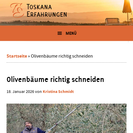
Zum
Skip
Zur
Zur
Inhalt
to
Seitenspalte
Fußzeile
springen
secondary
springen
springen
Erfahrungen
menu
Der
Blog
MENÜ
in
für
Toskana-
Urlauber
der
und
Startseite
»
Olivenbäume richtig schneiden
-
Toskana
Auswanderer
Olivenbäume richtig schneiden
von
Kristina Schmidt
18. Januar 2026
von
Kristina
Schmidt