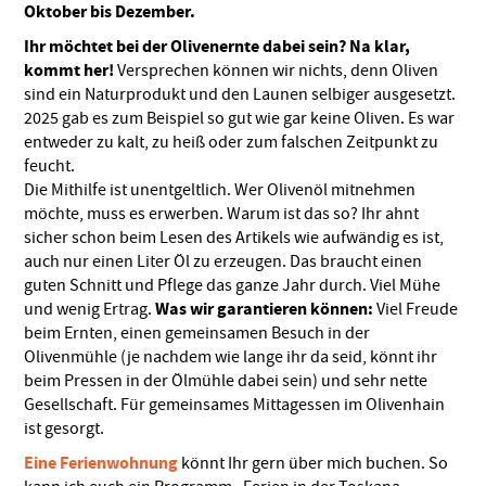
Oktober bis Dezember.
Ihr möchtet bei der Olivenernte dabei sein?
Na klar,
kommt her!
Versprechen können wir nichts, denn Oliven
sind ein Naturprodukt und den Launen selbiger ausgesetzt.
2025 gab es zum Beispiel so gut wie gar keine Oliven. Es war
entweder zu kalt, zu heiß oder zum falschen Zeitpunkt zu
feucht.
Die Mithilfe ist unentgeltlich. Wer Olivenöl mitnehmen
möchte, muss es erwerben. Warum ist das so? Ihr ahnt
sicher schon beim Lesen des Artikels wie aufwändig es ist,
auch nur einen Liter Öl zu erzeugen. Das braucht einen
guten Schnitt und Pflege das ganze Jahr durch. Viel Mühe
Was wir garantieren können:
und wenig Ertrag.
Viel Freude
beim Ernten, einen gemeinsamen Besuch in der
Olivenmühle (je nachdem wie lange ihr da seid, könnt ihr
beim Pressen in der Ölmühle dabei sein) und sehr nette
Gesellschaft. Für gemeinsames Mittagessen im Olivenhain
ist gesorgt.
Eine Ferienwohnung
könnt Ihr gern über mich buchen. So