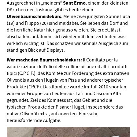
Sant Ermo
Ausgerechnet in „meinem“
, einem der kleinsten
Dörfchen der Toskana, gibt es heute einen
Olivenbaumschneidekurs
. Meine zwei jüngsten Söhne Luca
(19) und Filippo (20) sind mit dabei. Sie lieben das Dorf und
die herrliche Natur hier genauso wie ich. Sie erdet, lässt
abschalten, aufatmen, sich wieder mit dem verbinden was
wirklich wichtig ist. Das schätzen wir sehr als Ausgleich zum
ständigen Blick auf Displays.
Wer macht den Baumschneidekurs:
Il Comitato per la
valorizzazione dell’olio delle colline pisane ed altri prodotti
tipici (C.P.C.P.), das Komitee zur Förderung des extra nativen
Olivenöls aus den Hügeln von Pisa und anderer typischer
Produkte (CPCP). Das Komitee wurde im Juli 2010 spontan
von einer Gruppe von Leuten aus Lari und Casciana Alta
gegründet. Ziel des Komitess ist, das Gebiet und die
typischen Produkte der Pisaner Hügel, insbesondere das
native Olivenöl extra, aufzuwerten. Eine sehr
herausfordernde Aufgabe.