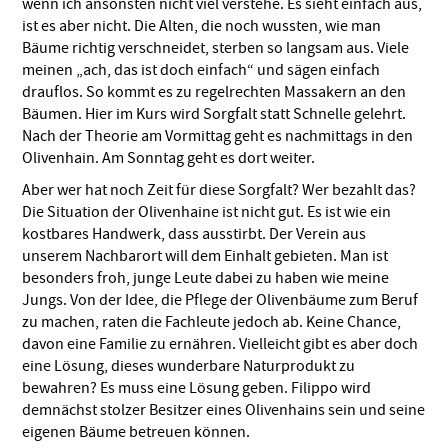
wenn ich ansonsten nicht viel verstehe. Es sieht einfach aus,
ist es aber nicht. Die Alten, die noch wussten, wie man
Bäume richtig verschneidet, sterben so langsam aus. Viele
meinen „ach, das ist doch einfach“ und sägen einfach
drauflos. So kommt es zu regelrechten Massakern an den
Bäumen. Hier im Kurs wird Sorgfalt statt Schnelle gelehrt.
Nach der Theorie am Vormittag geht es nachmittags in den
Olivenhain. Am Sonntag geht es dort weiter.
Aber wer hat noch Zeit für diese Sorgfalt? Wer bezahlt das?
Die Situation der Olivenhaine ist nicht gut. Es ist wie ein
kostbares Handwerk, dass ausstirbt. Der Verein aus
unserem Nachbarort will dem Einhalt gebieten. Man ist
besonders froh, junge Leute dabei zu haben wie meine
Jungs. Von der Idee, die Pflege der Olivenbäume zum Beruf
zu machen, raten die Fachleute jedoch ab. Keine Chance,
davon eine Familie zu ernähren. Vielleicht gibt es aber doch
eine Lösung, dieses wunderbare Naturprodukt zu
bewahren? Es muss eine Lösung geben. Filippo wird
demnächst stolzer Besitzer eines Olivenhains sein und seine
eigenen Bäume betreuen können.