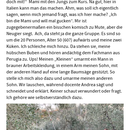
doch mit!“ Mami mit den Jungs zum Kurs. Na gut, hier in
Italien kann man das machen. Ähm, was soll ich eigentlich
sagen, wenn mich jemand fragt, was ich hier mache? „Ich
bin die Mami und will mal gucken“. Mir ist
zugegebenermaßen ein bisschen komisch zu Mute, aber die
Neugier siegt. Ach, da steht ja die ganze Gruppe. Es sind so
um die 20 Personen, Alter 50 (60?) aufwärts und meine zwei
Küken. Ich schleiche mich hinzu. Da stehen sie, meine
hübschen Buben und hören andächtig dem Fachmann aus
Perugia zu. Ups! Meinen „Kleinen“ umarmt ein Mann in
brauner Arbeitskleidung, in einem Arm meinen Sohn, mit
der anderen Hand auf eine lange Baumsäge gestützt. So
stelle ich mich also dazu und umarme meinen anderen
Sohn. Wir lauschen, während docente Andrea sägt und
schneidet und erklärt. Keiner schaut verwundert oder fragt.
Ich gehöre wie selbstverständlich dazu.