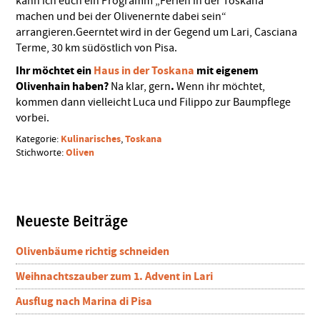
kann ich euch ein Programm „Ferien in der Toskana
machen und bei der Olivenernte dabei sein“
arrangieren.Geerntet wird in der Gegend um Lari, Casciana
Terme, 30 km südöstlich von Pisa.
Ihr möchtet ein
Haus in der Toskana
mit eigenem
Olivenhain haben?
.
Na klar, gern
Wenn ihr möchtet,
kommen dann vielleicht Luca und Filippo zur Baumpflege
vorbei.
Kulinarisches
Toskana
Kategorie:
,
Oliven
Stichworte:
Seitenspalte
Neueste Beiträge
Olivenbäume richtig schneiden
Weihnachtszauber zum 1. Advent in Lari
Ausflug nach Marina di Pisa