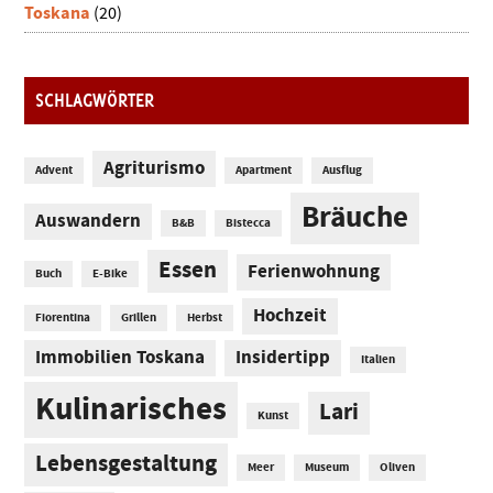
Toskana
(20)
SCHLAGWÖRTER
Agriturismo
Advent
Apartment
Ausflug
Bräuche
Auswandern
B&B
Bistecca
Essen
Ferienwohnung
Buch
E-Bike
Hochzeit
Fiorentina
Grillen
Herbst
Immobilien Toskana
Insidertipp
Italien
Kulinarisches
Lari
Kunst
Lebensgestaltung
Meer
Museum
Oliven