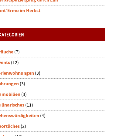
erbstspaziergang durch Lari
ant’Ermo im Herbst
KATEGORIEN
räuche
(7)
vents
(12)
erienwohnungen
(3)
ührungen
(3)
mmobilien
(3)
ulinarisches
(11)
ehenswürdigkeiten
(4)
portliches
(2)