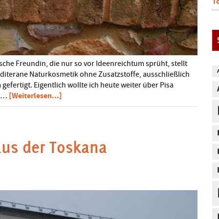
T
ische Freundin, die nur so vor Ideenreichtum sprüht, stellt
editerane Naturkosmetik ohne Zusatzstoffe, ausschließlich
efertigt. Eigentlich wollte ich heute weiter über Pisa
ÜberNaturkosmetik
[Weiterlesen...]
e …
aus
der
Toskana
us der Toskana