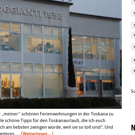
S
iner „meiner“ schönen Ferienwohnungen in der Toskana zu
iele schöne Tipps für den Toskanaurlaub, die ich euch
ch am liebsten zwingen würde, weil sie so toll sind“. Und
ÜberHemden
[Weiterlesen...]
weiteres …