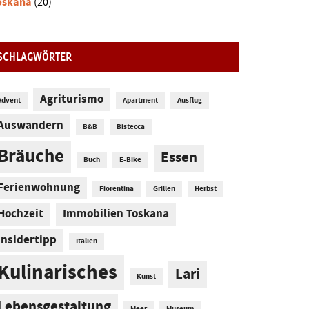
oskana
(20)
SCHLAGWÖRTER
Agriturismo
Advent
Apartment
Ausflug
Auswandern
B&B
Bistecca
Bräuche
Essen
Buch
E-Bike
Ferienwohnung
Fiorentina
Grillen
Herbst
Hochzeit
Immobilien Toskana
Insidertipp
Italien
Kulinarisches
Lari
Kunst
Lebensgestaltung