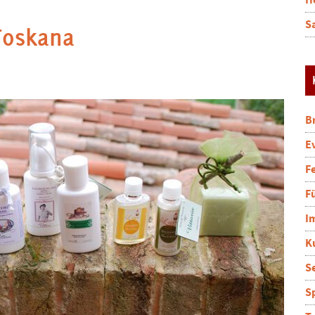
H
S
Toskana
B
E
F
F
I
K
S
S