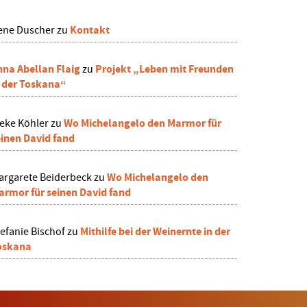
Kontakt
rene Duscher
zu
nna Abellan Flaig
Projekt „Leben mit Freunden
zu
n der Toskana“
Wo Michelangelo den Marmor für
ieke Köhler
zu
einen David fand
Wo Michelangelo den
argarete Beiderbeck
zu
armor für seinen David fand
Mithilfe bei der Weinernte in der
efanie Bischof
zu
oskana