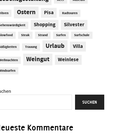
Meer
Museum
Ostern
Pisa
Oliven
Radtouren
Shopping
Silvester
Sehenswürdigkeit
Slowfood
Steak
Strand
Surfen
Surfschule
Urlaub
Villa
Süßigkeiten
Trauung
Weingut
Weinlese
Weihnachten
Windsurfen
uchen
SUCHEN
Neueste Kommentare