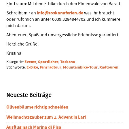
Ein Traum: Mit dem E-bike durch den Pinienwald von Baratti
info@toskanaferien.de
Schreibt mir an
was ihr braucht
oder ruft mich an unter 0039.3284844702 und ich kümmere
mich darum.
Abenteuer, Spaß und unvergessliche Erlebnisse garantiert!
Herzliche Grüße,
Kristina
Events
Sportliches
Toskana
Kategorie:
,
,
E-Bike
Fahrradtour
Mountainbike-Tour
Radtouren
Stichworte:
,
,
,
Seitenspalte
Neueste Beiträge
Olivenbäume richtig schneiden
Weihnachtszauber zum 1. Advent in Lari
Ausflug nach Marina di Pisa