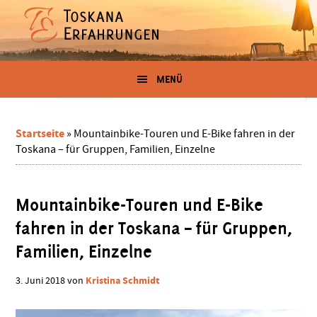
Zum
Skip
Zur
Zur
Inhalt
to
Seitenspalte
Fußzeile
springen
secondary
springen
springen
Erfahrungen
menu
Der
Blog
MENÜ
in
für
Toskana-
Urlauber
der
und
Startseite
»
Mountainbike-Touren und E-Bike fahren in der
-
Toskana – für Gruppen, Familien, Einzelne
Toskana
Auswanderer
von
Mountainbike-Touren und E-Bike
Kristina
fahren in der Toskana – für Gruppen,
Familien, Einzelne
Schmidt
Kristina Schmidt
3. Juni 2018
von