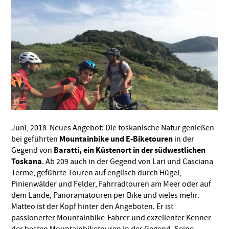
Juni, 2018 Neues Angebot: Die toskanische Natur genießen
Mountainbike und E-Biketouren
bei geführten
in der
Baratti, ein Küstenort in der südwestlichen
Gegend von
Toskana
. Ab 209 auch in der Gegend von Lari und Casciana
Terme, geführte Touren auf englisch durch Hügel,
Pinienwälder und Felder, Fahrradtouren am Meer oder auf
dem Lande, Panoramatouren per Bike und vieles mehr.
Matteo ist der Kopf hinter den Angeboten. Er ist
passionerter Mountainbike-Fahrer und exzellenter Kenner
der besten Mountainbiketouren in der Gegend. Seine