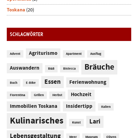
Toskana
(20)
SCHLAGWÖRTER
Agriturismo
Advent
Apartment
Ausflug
Bräuche
Auswandern
B&B
Bistecca
Essen
Ferienwohnung
Buch
E-Bike
Hochzeit
Fiorentina
Grillen
Herbst
Immobilien Toskana
Insidertipp
Italien
Kulinarisches
Lari
Kunst
Lebensgestaltung
Meer
Museum
Oliven