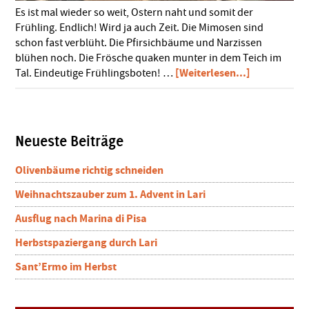
Es ist mal wieder so weit, Ostern naht und somit der
Frühling. Endlich! Wird ja auch Zeit. Die Mimosen sind
schon fast verblüht. Die Pfirsichbäume und Narzissen
blühen noch. Die Frösche quaken munter in dem Teich im
ÜberOstern
[Weiterlesen...]
Tal. Eindeutige Frühlingsboten! …
in
der
Toskana
Seitenspalte
Neueste Beiträge
Olivenbäume richtig schneiden
Weihnachtszauber zum 1. Advent in Lari
Ausflug nach Marina di Pisa
Herbstspaziergang durch Lari
Sant’Ermo im Herbst