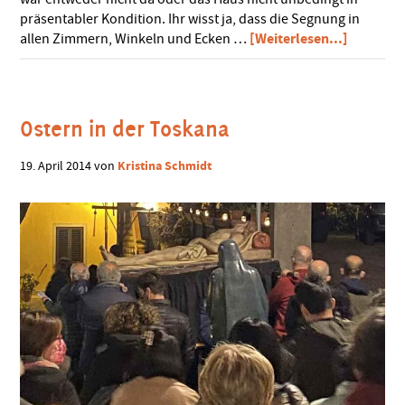
präsentabler Kondition. Ihr wisst ja, dass die Segnung in
ÜberOst
[Weiterlesen...]
allen Zimmern, Winkeln und Ecken …
der
Toskana
Ostern in der Toskana
Kristina Schmidt
19. April 2014
von