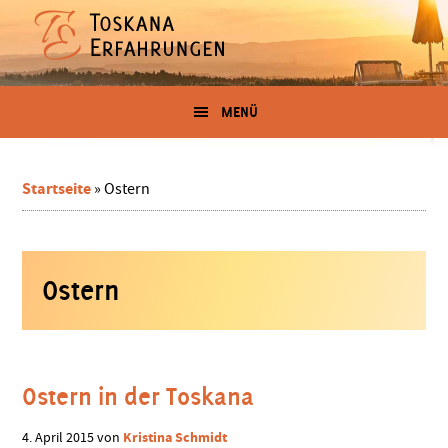
Zum
Skip
Zur
Zur
Inhalt
to
Seitenspalte
Fußzeile
springen
secondary
springen
springen
Erfahrungen
menu
Der
Blog
MENÜ
in
für
Toskana-
Urlauber
der
und
Startseite
»
Ostern
-
Toskana
Auswanderer
von
Ostern
Kristina
Schmidt
Ostern in der Toskana
Kristina Schmidt
4. April 2015
von