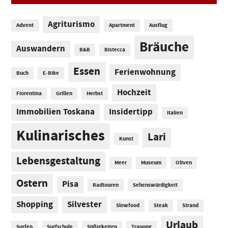
Agriturismo
Advent
Apartment
Ausflug
Bräuche
Auswandern
B&B
Bistecca
Essen
Ferienwohnung
Buch
E-Bike
Hochzeit
Fiorentina
Grillen
Herbst
Immobilien Toskana
Insidertipp
Italien
Kulinarisches
Lari
Kunst
Lebensgestaltung
Meer
Museum
Oliven
Ostern
Pisa
Radtouren
Sehenswürdigkeit
Shopping
Silvester
Slowfood
Steak
Strand
Urlaub
Surfen
Surfschule
Süßigkeiten
Trauung