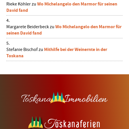
Wo Michelangelo den Marmor für seinen
Rieke Köhler
zu
David fand
Wo Michelangelo den Marmor für
Margarete Beiderbeck
zu
seinen David fand
Mithilfe bei der Weinernte in der
Stefanie Bischof
zu
Toskana
Footer