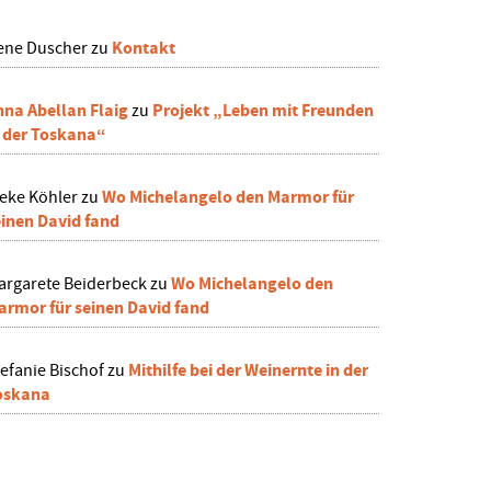
Kontakt
rene Duscher
zu
nna Abellan Flaig
Projekt „Leben mit Freunden
zu
n der Toskana“
Wo Michelangelo den Marmor für
ieke Köhler
zu
einen David fand
Wo Michelangelo den
argarete Beiderbeck
zu
armor für seinen David fand
Mithilfe bei der Weinernte in der
efanie Bischof
zu
oskana