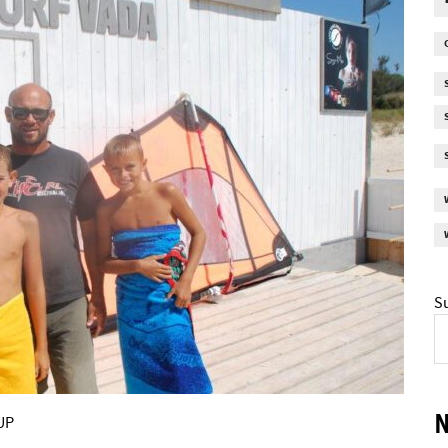
S
SUP