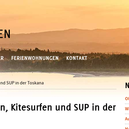
ER
FERIENWOHNUNGEN
KONTAKT
und SUP in der Toskana
S
N
O
n, Kitesurfen und SUP in der
W
A