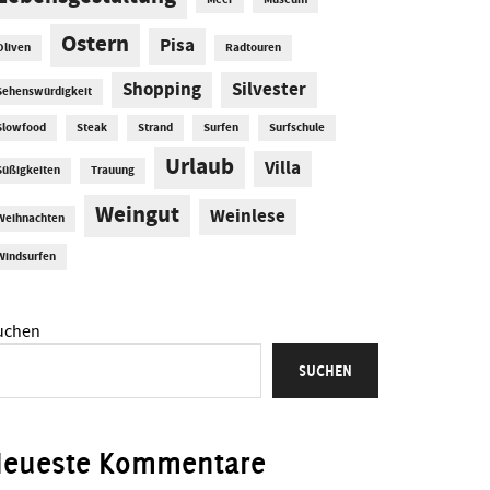
Meer
Museum
Ostern
Pisa
Oliven
Radtouren
Shopping
Silvester
Sehenswürdigkeit
Slowfood
Steak
Strand
Surfen
Surfschule
Urlaub
Villa
Süßigkeiten
Trauung
Weingut
Weinlese
Weihnachten
Windsurfen
uchen
SUCHEN
Neueste Kommentare