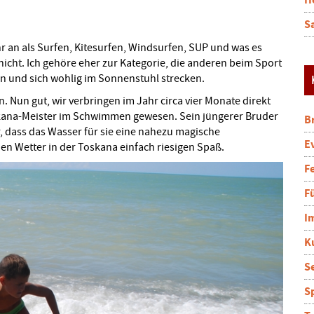
H
S
r an als Surfen, Kitesurfen, Windsurfen, SUP und was es
 nicht. Ich gehöre eher zur Kategorie, die anderen beim Sport
n und sich wohlig im Sonnenstuhl strecken.
 Nun gut, wir verbringen im Jahr circa vier Monate direkt
oskana-Meister im Schwimmen gewesen. Sein jüngerer Bruder
B
r, dass das Wasser für sie eine nahezu magische
E
en Wetter in der Toskana einfach riesigen Spaß.
F
F
I
K
S
S