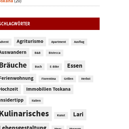
oskana
(20)
SCHLAGWÖRTER
Agriturismo
Advent
Apartment
Ausflug
Auswandern
B&B
Bistecca
Bräuche
Essen
Buch
E-Bike
Ferienwohnung
Fiorentina
Grillen
Herbst
Hochzeit
Immobilien Toskana
Insidertipp
Italien
Kulinarisches
Lari
Kunst
Lebensgestaltung