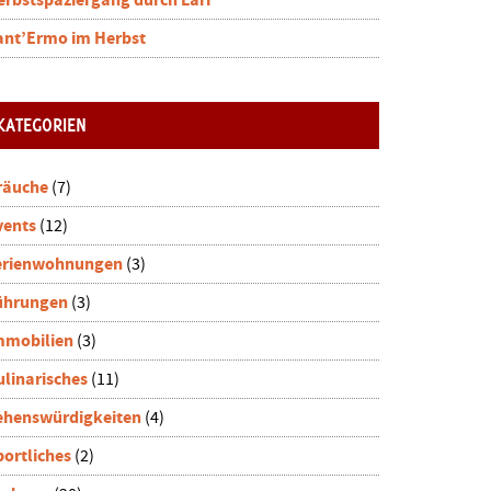
erbstspaziergang durch Lari
ant’Ermo im Herbst
KATEGORIEN
räuche
(7)
vents
(12)
erienwohnungen
(3)
ührungen
(3)
mmobilien
(3)
ulinarisches
(11)
ehenswürdigkeiten
(4)
portliches
(2)