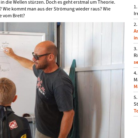
h in die Wellen stürzen. Doch es geht erstmal um Theorie.
? Wie kommt man aus der Strömung wieder raus? Wie
I
e vom Brett?
A
i
R
s
M
M
St
T