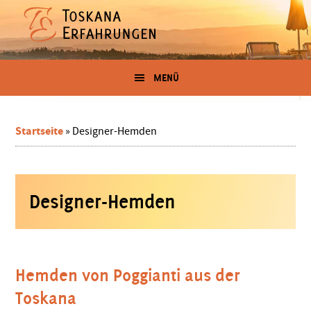
Zum
Skip
Zur
Zur
Inhalt
to
Seitenspalte
Fußzeile
springen
secondary
springen
springen
Erfahrungen
menu
Der
Blog
MENÜ
in
für
Toskana-
Urlauber
der
und
Startseite
»
Designer-Hemden
-
Toskana
Auswanderer
von
Designer-Hemden
Kristina
Schmidt
Hemden von Poggianti aus der
Toskana