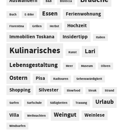
Auswandern
B&B
Bistecca
Essen
Ferienwohnung
Buch
E-Bike
Hochzeit
Fiorentina
Grillen
Herbst
Immobilien Toskana
Insidertipp
Italien
Kulinarisches
Lari
Kunst
Lebensgestaltung
Meer
Museum
Oliven
Ostern
Pisa
Radtouren
Sehenswürdigkeit
Shopping
Silvester
Slowfood
Steak
Strand
Urlaub
Surfen
Surfschule
Süßigkeiten
Trauung
Weingut
Villa
Weinlese
Weihnachten
Windsurfen