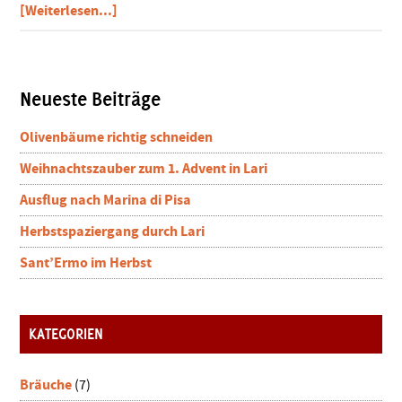
ÜberHemden
[Weiterlesen...]
von
Poggianti
aus
der
Seitenspalte
Neueste Beiträge
Toskana
Olivenbäume richtig schneiden
Weihnachtszauber zum 1. Advent in Lari
Ausflug nach Marina di Pisa
Herbstspaziergang durch Lari
Sant’Ermo im Herbst
KATEGORIEN
Bräuche
(7)